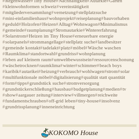
Regenwasser
Tiny House
Nachhaltigkeit
Autarkie
Garten
kleinwohnformen schweiz
vereinstätigkeit
mitgliederversammlung
vernetzung
stellplatzsuche
mini-einfamilienhaus
wohnprojekt
reiseplanung
bauvorhaben
geduld
Holzofen
Heizen
Alltag
Wohnwagon
Minimalismus
gemeinde
raumplanung
Stromautarkie
Wintererfahrung
Solarstrom
Heizen im Tiny House
erneuerbare energie
solarpanels
strommangellage
stellplatz suche
landbesitzer
gemeinde kontakt
tadelakt
platz
möbel
Wäsche waschen
Raumklima
standortwahl
grundriss
wohnplanung
leben auf kleinem raum
umweltbewusstsein
ressourcenschonung
wäschetrocknen
raumklima
winter
schimmer
beach boys
karibik
autarikei
heizung
verbrauch
wohlwagen
strom
solar
multifunktionale möbel
digitalisierung
qualität statt quantität
form
tipps
grundstück suche
stromversorgung
grundstückerschließung
hausbau
budgetplanung
medien
tv
show
aargauer zeitung
interview
villmergen
reichweite
fundamentschrauben
off-grid leben
tiny-house
insolvenz
grundrissplanung
inneneinrichtung
KOKOMO House