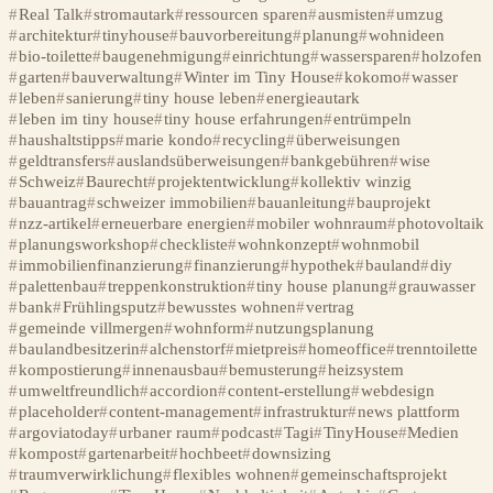
Real Talk
stromautark
ressourcen sparen
ausmisten
umzug
architektur
tinyhouse
bauvorbereitung
planung
wohnideen
bio-toilette
baugenehmigung
einrichtung
wassersparen
holzofen
garten
bauverwaltung
Winter im Tiny House
kokomo
wasser
leben
sanierung
tiny house leben
energieautark
leben im tiny house
tiny house erfahrungen
entrümpeln
haushaltstipps
marie kondo
recycling
überweisungen
geldtransfers
auslandsüberweisungen
bankgebühren
wise
Schweiz
Baurecht
projektentwicklung
kollektiv winzig
bauantrag
schweizer immobilien
bauanleitung
bauprojekt
nzz-artikel
erneuerbare energien
mobiler wohnraum
photovoltaik
planungsworkshop
checkliste
wohnkonzept
wohnmobil
immobilienfinanzierung
finanzierung
hypothek
bauland
diy
palettenbau
treppenkonstruktion
tiny house planung
grauwasser
bank
Frühlingsputz
bewusstes wohnen
vertrag
gemeinde villmergen
wohnform
nutzungsplanung
baulandbesitzerin
alchenstorf
mietpreis
homeoffice
trenntoilette
kompostierung
innenausbau
bemusterung
heizsystem
umweltfreundlich
accordion
content-erstellung
webdesign
placeholder
content-management
infrastruktur
news plattform
argoviatoday
urbaner raum
podcast
Tagi
TinyHouse
Medien
kompost
gartenarbeit
hochbeet
downsizing
traumverwirklichung
flexibles wohnen
gemeinschaftsprojekt