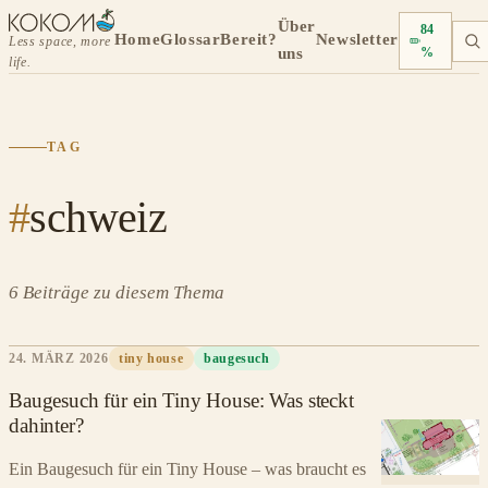
Über
84
Home
Glossar
Bereit?
Newsletter
Less space, more
uns
%
life.
TAG
#
schweiz
6 Beiträge zu diesem Thema
24. MÄRZ 2026
tiny house
baugesuch
Baugesuch für ein Tiny House: Was steckt
dahinter?
Ein Baugesuch für ein Tiny House – was braucht es