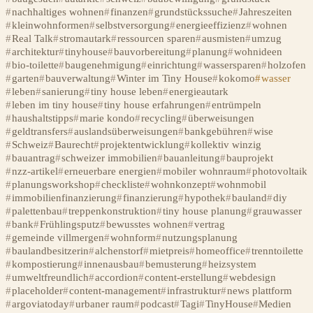
nachhaltiges wohnen
finanzen
grundstückssuche
Jahreszeiten
kleinwohnformen
selbstversorgung
energieeffizienz
wohnen
Real Talk
stromautark
ressourcen sparen
ausmisten
umzug
architektur
tinyhouse
bauvorbereitung
planung
wohnideen
bio-toilette
baugenehmigung
einrichtung
wassersparen
holzofen
garten
bauverwaltung
Winter im Tiny House
kokomo
wasser
leben
sanierung
tiny house leben
energieautark
leben im tiny house
tiny house erfahrungen
entrümpeln
haushaltstipps
marie kondo
recycling
überweisungen
geldtransfers
auslandsüberweisungen
bankgebühren
wise
Schweiz
Baurecht
projektentwicklung
kollektiv winzig
bauantrag
schweizer immobilien
bauanleitung
bauprojekt
nzz-artikel
erneuerbare energien
mobiler wohnraum
photovoltaik
planungsworkshop
checkliste
wohnkonzept
wohnmobil
immobilienfinanzierung
finanzierung
hypothek
bauland
diy
palettenbau
treppenkonstruktion
tiny house planung
grauwasser
bank
Frühlingsputz
bewusstes wohnen
vertrag
gemeinde villmergen
wohnform
nutzungsplanung
baulandbesitzerin
alchenstorf
mietpreis
homeoffice
trenntoilette
kompostierung
innenausbau
bemusterung
heizsystem
umweltfreundlich
accordion
content-erstellung
webdesign
placeholder
content-management
infrastruktur
news plattform
argoviatoday
urbaner raum
podcast
Tagi
TinyHouse
Medien