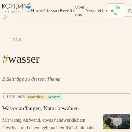
Über
100
Home
Glossar
Bereit?
Newsletter
Less space, more
uns
%
life.
TAG
#
wasser
2 Beiträge zu diesem Thema
1. JUNI 2025
autarikei
wasser
Wasser auffangen, Natur bewahren
Mit wenig Aufwand, etwas handwerklichem
Geschick und einem gebrauchten IBC-Tank haben