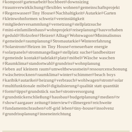
kompost
gartenarbeit
hochbeet
downsizing
traumverwirklichung
flexibles wohnen
gemeinschaftsprojekt
Regenwasser
Tiny House
Nachhaltigkeit
Autarkie
Garten
kleinwohnformen schweiz
vereinstätigkeit
mitgliederversammlung
vernetzung
stellplatzsuche
mini-einfamilienhaus
wohnprojekt
reiseplanung
bauvorhaben
geduld
Holzofen
Heizen
Alltag
Wohnwagon
Minimalismus
gemeinde
raumplanung
Stromautarkie
Wintererfahrung
Solarstrom
Heizen im Tiny House
erneuerbare energie
solarpanels
strommangellage
stellplatz suche
landbesitzer
gemeinde kontakt
tadelakt
platz
möbel
Wäsche waschen
Raumklima
standortwahl
grundriss
wohnplanung
leben auf kleinem raum
umweltbewusstsein
ressourcenschonung
wäschetrocknen
raumklima
winter
schimmer
beach boys
karibik
autarikei
heizung
verbrauch
wohlwagen
strom
solar
multifunktionale möbel
digitalisierung
qualität statt quantität
form
tipps
grundstück suche
stromversorgung
grundstückerschließung
hausbau
budgetplanung
medien
tv
show
aargauer zeitung
interview
villmergen
reichweite
fundamentschrauben
off-grid leben
tiny-house
insolvenz
grundrissplanung
inneneinrichtung