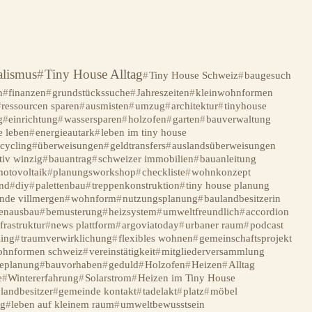
lismus
Tiny House Alltag
Tiny House Schweiz
baugesuch
n
finanzen
grundstückssuche
Jahreszeiten
kleinwohnformen
ressourcen sparen
ausmisten
umzug
architektur
tinyhouse
g
einrichtung
wassersparen
holzofen
garten
bauverwaltung
e leben
energieautark
leben im tiny house
ecycling
überweisungen
geldtransfers
auslandsüberweisungen
tiv winzig
bauantrag
schweizer immobilien
bauanleitung
hotovoltaik
planungsworkshop
checkliste
wohnkonzept
nd
diy
palettenbau
treppenkonstruktion
tiny house planung
nde villmergen
wohnform
nutzungsplanung
baulandbesitzerin
enausbau
bemusterung
heizsystem
umweltfreundlich
accordion
frastruktur
news plattform
argoviatoday
urbaner raum
podcast
ing
traumverwirklichung
flexibles wohnen
gemeinschaftsprojekt
ohnformen schweiz
vereinstätigkeit
mitgliederversammlung
seplanung
bauvorhaben
geduld
Holzofen
Heizen
Alltag
e
Wintererfahrung
Solarstrom
Heizen im Tiny House
landbesitzer
gemeinde kontakt
tadelakt
platz
möbel
g
leben auf kleinem raum
umweltbewusstsein