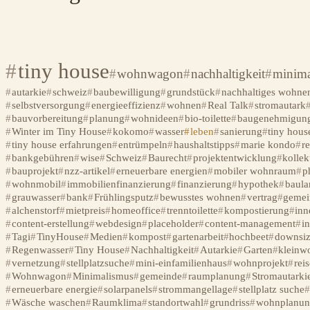
tiny house
wohnwagon
nachhaltigkeit
minima
autarkie
schweiz
baubewilligung
grundstück
nachhaltiges wohne
selbstversorgung
energieeffizienz
wohnen
Real Talk
stromautark
bauvorbereitung
planung
wohnideen
bio-toilette
baugenehmigun
Winter im Tiny House
kokomo
wasser
leben
sanierung
tiny hous
tiny house erfahrungen
entrümpeln
haushaltstipps
marie kondo
r
bankgebühren
wise
Schweiz
Baurecht
projektentwicklung
kollek
bauprojekt
nzz-artikel
erneuerbare energien
mobiler wohnraum
p
wohnmobil
immobilienfinanzierung
finanzierung
hypothek
baula
grauwasser
bank
Frühlingsputz
bewusstes wohnen
vertrag
gemei
alchenstorf
mietpreis
homeoffice
trenntoilette
kompostierung
inn
content-erstellung
webdesign
placeholder
content-management
in
Tagi
TinyHouse
Medien
kompost
gartenarbeit
hochbeet
downsiz
Regenwasser
Tiny House
Nachhaltigkeit
Autarkie
Garten
kleinw
vernetzung
stellplatzsuche
mini-einfamilienhaus
wohnprojekt
rei
Wohnwagon
Minimalismus
gemeinde
raumplanung
Stromautarki
erneuerbare energie
solarpanels
strommangellage
stellplatz suche
Wäsche waschen
Raumklima
standortwahl
grundriss
wohnplanun