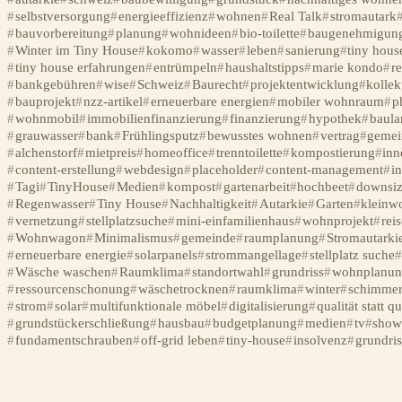
selbstversorgung
energieeffizienz
wohnen
Real Talk
stromautark
bauvorbereitung
planung
wohnideen
bio-toilette
baugenehmigun
Winter im Tiny House
kokomo
wasser
leben
sanierung
tiny hous
tiny house erfahrungen
entrümpeln
haushaltstipps
marie kondo
r
bankgebühren
wise
Schweiz
Baurecht
projektentwicklung
kollek
bauprojekt
nzz-artikel
erneuerbare energien
mobiler wohnraum
p
wohnmobil
immobilienfinanzierung
finanzierung
hypothek
baula
grauwasser
bank
Frühlingsputz
bewusstes wohnen
vertrag
gemei
alchenstorf
mietpreis
homeoffice
trenntoilette
kompostierung
inn
content-erstellung
webdesign
placeholder
content-management
in
Tagi
TinyHouse
Medien
kompost
gartenarbeit
hochbeet
downsiz
Regenwasser
Tiny House
Nachhaltigkeit
Autarkie
Garten
kleinw
vernetzung
stellplatzsuche
mini-einfamilienhaus
wohnprojekt
rei
Wohnwagon
Minimalismus
gemeinde
raumplanung
Stromautarki
erneuerbare energie
solarpanels
strommangellage
stellplatz suche
Wäsche waschen
Raumklima
standortwahl
grundriss
wohnplanun
ressourcenschonung
wäschetrocknen
raumklima
winter
schimme
strom
solar
multifunktionale möbel
digitalisierung
qualität statt qu
grundstückerschließung
hausbau
budgetplanung
medien
tv
sho
fundamentschrauben
off-grid leben
tiny-house
insolvenz
grundri