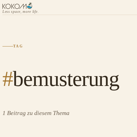
Less space, more life.
TAG
#
bemusterung
1 Beitrag zu diesem Thema