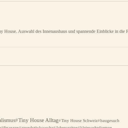
y House. Auswahl des Innenausbaus und spannende Einblicke in die F
lismus
Tiny House Alltag
Tiny House Schweiz
baugesuch
n
finanzen
grundstückssuche
Jahreszeiten
kleinwohnformen