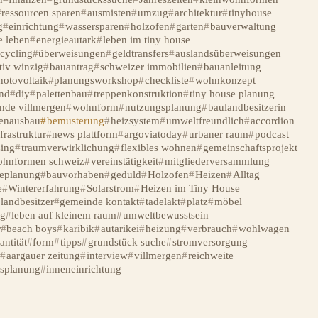
ressourcen sparen
ausmisten
umzug
architektur
tinyhouse
g
einrichtung
wassersparen
holzofen
garten
bauverwaltung
e leben
energieautark
leben im tiny house
ecycling
überweisungen
geldtransfers
auslandsüberweisungen
tiv winzig
bauantrag
schweizer immobilien
bauanleitung
hotovoltaik
planungsworkshop
checkliste
wohnkonzept
nd
diy
palettenbau
treppenkonstruktion
tiny house planung
nde villmergen
wohnform
nutzungsplanung
baulandbesitzerin
enausbau
bemusterung
heizsystem
umweltfreundlich
accordion
frastruktur
news plattform
argoviatoday
urbaner raum
podcast
ing
traumverwirklichung
flexibles wohnen
gemeinschaftsprojekt
ohnformen schweiz
vereinstätigkeit
mitgliederversammlung
seplanung
bauvorhaben
geduld
Holzofen
Heizen
Alltag
e
Wintererfahrung
Solarstrom
Heizen im Tiny House
landbesitzer
gemeinde kontakt
tadelakt
platz
möbel
g
leben auf kleinem raum
umweltbewusstsein
r
beach boys
karibik
autarikei
heizung
verbrauch
wohlwagen
antität
form
tipps
grundstück suche
stromversorgung
w
aargauer zeitung
interview
villmergen
reichweite
ssplanung
inneneinrichtung