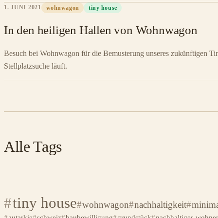
1. JUNI 2021
wohnwagon
tiny house
In den heiligen Hallen von Wohnwagon
Besuch bei Wohnwagon für die Bemusterung unseres zukünftigen Tin
Stellplatzsuche läuft.
Alle Tags
tiny house
wohnwagon
nachhaltigkeit
minima
autarkie
schweiz
baubewilligung
grundstück
nachhaltiges wohne