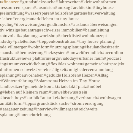
n
finanzen
grundstückssuche
Jahreszeiten
kleinwohnformen
ressourcen sparen
ausmisten
umzug
architektur
tinyhouse
g
einrichtung
wassersparen
holzofen
garten
bauverwaltung
e leben
energieautark
leben im tiny house
ecycling
überweisungen
geldtransfers
auslandsüberweisungen
tiv winzig
bauantrag
schweizer immobilien
bauanleitung
hotovoltaik
planungsworkshop
checkliste
wohnkonzept
nd
diy
palettenbau
treppenkonstruktion
tiny house planung
nde villmergen
wohnform
nutzungsplanung
baulandbesitzerin
enausbau
bemusterung
heizsystem
umweltfreundlich
accordion
frastruktur
news plattform
argoviatoday
urbaner raum
podcast
ing
traumverwirklichung
flexibles wohnen
gemeinschaftsprojekt
ohnformen schweiz
vereinstätigkeit
mitgliederversammlung
seplanung
bauvorhaben
geduld
Holzofen
Heizen
Alltag
e
Wintererfahrung
Solarstrom
Heizen im Tiny House
landbesitzer
gemeinde kontakt
tadelakt
platz
möbel
g
leben auf kleinem raum
umweltbewusstsein
r
beach boys
karibik
autarikei
heizung
verbrauch
wohlwagen
antität
form
tipps
grundstück suche
stromversorgung
w
aargauer zeitung
interview
villmergen
reichweite
ssplanung
inneneinrichtung