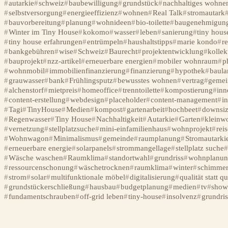
autarkie
schweiz
baubewilligung
grundstück
nachhaltiges wohne
selbstversorgung
energieeffizienz
wohnen
Real Talk
stromautark
bauvorbereitung
planung
wohnideen
bio-toilette
baugenehmigun
Winter im Tiny House
kokomo
wasser
leben
sanierung
tiny hous
tiny house erfahrungen
entrümpeln
haushaltstipps
marie kondo
r
bankgebühren
wise
Schweiz
Baurecht
projektentwicklung
kollek
bauprojekt
nzz-artikel
erneuerbare energien
mobiler wohnraum
p
wohnmobil
immobilienfinanzierung
finanzierung
hypothek
baula
grauwasser
bank
Frühlingsputz
bewusstes wohnen
vertrag
gemei
alchenstorf
mietpreis
homeoffice
trenntoilette
kompostierung
inn
content-erstellung
webdesign
placeholder
content-management
in
Tagi
TinyHouse
Medien
kompost
gartenarbeit
hochbeet
downsiz
Regenwasser
Tiny House
Nachhaltigkeit
Autarkie
Garten
kleinw
vernetzung
stellplatzsuche
mini-einfamilienhaus
wohnprojekt
rei
Wohnwagon
Minimalismus
gemeinde
raumplanung
Stromautarki
erneuerbare energie
solarpanels
strommangellage
stellplatz suche
Wäsche waschen
Raumklima
standortwahl
grundriss
wohnplanun
ressourcenschonung
wäschetrocknen
raumklima
winter
schimme
strom
solar
multifunktionale möbel
digitalisierung
qualität statt qu
grundstückerschließung
hausbau
budgetplanung
medien
tv
sho
fundamentschrauben
off-grid leben
tiny-house
insolvenz
grundri