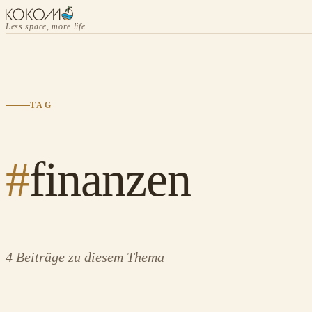
Less space, more life.
TAG
#
finanzen
4 Beiträge zu diesem Thema