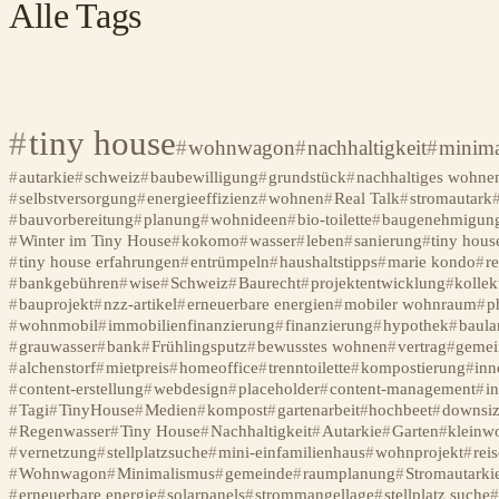
Alle Tags
tiny house
wohnwagon
nachhaltigkeit
minima
autarkie
schweiz
baubewilligung
grundstück
nachhaltiges wohne
selbstversorgung
energieeffizienz
wohnen
Real Talk
stromautark
bauvorbereitung
planung
wohnideen
bio-toilette
baugenehmigun
Winter im Tiny House
kokomo
wasser
leben
sanierung
tiny hous
tiny house erfahrungen
entrümpeln
haushaltstipps
marie kondo
r
bankgebühren
wise
Schweiz
Baurecht
projektentwicklung
kollek
bauprojekt
nzz-artikel
erneuerbare energien
mobiler wohnraum
p
wohnmobil
immobilienfinanzierung
finanzierung
hypothek
baula
grauwasser
bank
Frühlingsputz
bewusstes wohnen
vertrag
gemei
alchenstorf
mietpreis
homeoffice
trenntoilette
kompostierung
inn
content-erstellung
webdesign
placeholder
content-management
in
Tagi
TinyHouse
Medien
kompost
gartenarbeit
hochbeet
downsiz
Regenwasser
Tiny House
Nachhaltigkeit
Autarkie
Garten
kleinw
vernetzung
stellplatzsuche
mini-einfamilienhaus
wohnprojekt
rei
Wohnwagon
Minimalismus
gemeinde
raumplanung
Stromautarki
erneuerbare energie
solarpanels
strommangellage
stellplatz suche