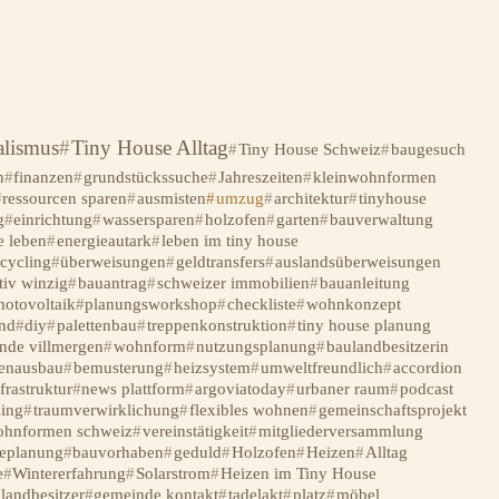
lismus
Tiny House Alltag
Tiny House Schweiz
baugesuch
n
finanzen
grundstückssuche
Jahreszeiten
kleinwohnformen
ressourcen sparen
ausmisten
umzug
architektur
tinyhouse
g
einrichtung
wassersparen
holzofen
garten
bauverwaltung
e leben
energieautark
leben im tiny house
ecycling
überweisungen
geldtransfers
auslandsüberweisungen
tiv winzig
bauantrag
schweizer immobilien
bauanleitung
hotovoltaik
planungsworkshop
checkliste
wohnkonzept
nd
diy
palettenbau
treppenkonstruktion
tiny house planung
nde villmergen
wohnform
nutzungsplanung
baulandbesitzerin
enausbau
bemusterung
heizsystem
umweltfreundlich
accordion
frastruktur
news plattform
argoviatoday
urbaner raum
podcast
ing
traumverwirklichung
flexibles wohnen
gemeinschaftsprojekt
ohnformen schweiz
vereinstätigkeit
mitgliederversammlung
seplanung
bauvorhaben
geduld
Holzofen
Heizen
Alltag
e
Wintererfahrung
Solarstrom
Heizen im Tiny House
landbesitzer
gemeinde kontakt
tadelakt
platz
möbel