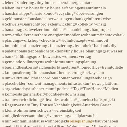
leben
sanierung
tiny house leben
energieautark
leben im tiny house
tiny house erfahrungen
entrümpeln
haushaltstipps
marie kondo
recycling
überweisungen
geldtransfers
auslandsüberweisungen
bankgebühren
wise
Schweiz
Baurecht
projektentwicklung
kollektiv winzig
bauantrag
schweizer immobilien
bauanleitung
bauprojekt
nzz-artikel
erneuerbare energien
mobiler wohnraum
photovoltaik
planungsworkshop
checkliste
wohnkonzept
wohnmobil
immobilienfinanzierung
finanzierung
hypothek
bauland
diy
palettenbau
treppenkonstruktion
tiny house planung
grauwasser
bank
Frühlingsputz
bewusstes wohnen
vertrag
gemeinde villmergen
wohnform
nutzungsplanung
baulandbesitzerin
alchenstorf
mietpreis
homeoffice
trenntoilette
kompostierung
innenausbau
bemusterung
heizsystem
umweltfreundlich
accordion
content-erstellung
webdesign
placeholder
content-management
infrastruktur
news plattform
argoviatoday
urbaner raum
podcast
Tagi
TinyHouse
Medien
kompost
gartenarbeit
hochbeet
downsizing
traumverwirklichung
flexibles wohnen
gemeinschaftsprojekt
Regenwasser
Tiny House
Nachhaltigkeit
Autarkie
Garten
kleinwohnformen schweiz
vereinstätigkeit
mitgliederversammlung
vernetzung
stellplatzsuche
mini-einfamilienhaus
wohnprojekt
reiseplanung
bauvorhaben
geduld
Holzofen
Heizen
Alltag
Wohnwagon
Minimalismus