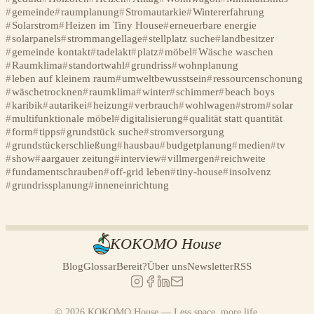
gemeinde
raumplanung
Stromautarkie
Wintererfahrung
Solarstrom
Heizen im Tiny House
erneuerbare energie
solarpanels
strommangellage
stellplatz suche
landbesitzer
gemeinde kontakt
tadelakt
platz
möbel
Wäsche waschen
Raumklima
standortwahl
grundriss
wohnplanung
leben auf kleinem raum
umweltbewusstsein
ressourcenschonung
wäschetrocknen
raumklima
winter
schimmer
beach boys
karibik
autarikei
heizung
verbrauch
wohlwagen
strom
solar
multifunktionale möbel
digitalisierung
qualität statt quantität
form
tipps
grundstück suche
stromversorgung
grundstückerschließung
hausbau
budgetplanung
medien
tv
show
aargauer zeitung
interview
villmergen
reichweite
fundamentschrauben
off-grid leben
tiny-house
insolvenz
grundrissplanung
inneneinrichtung
KOKOMO House
Blog
Glossar
Bereit?
Über uns
Newsletter
RSS
© 2026 KOKOMO House — Less space, more life.