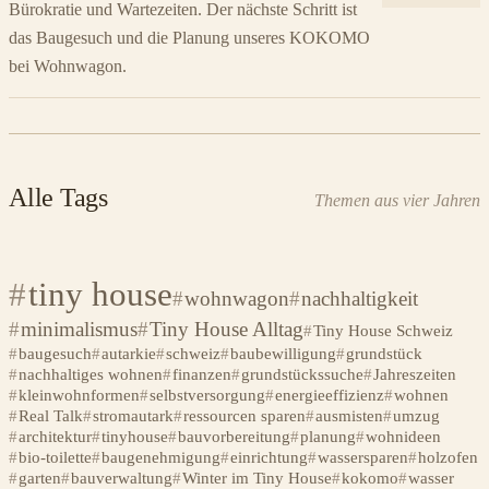
Bürokratie und Wartezeiten. Der nächste Schritt ist
das Baugesuch und die Planung unseres KOKOMO
bei Wohnwagon.
Alle Tags
Themen aus vier Jahren
tiny house
wohnwagon
nachhaltigkeit
minimalismus
Tiny House Alltag
Tiny House Schweiz
baugesuch
autarkie
schweiz
baubewilligung
grundstück
nachhaltiges wohnen
finanzen
grundstückssuche
Jahreszeiten
kleinwohnformen
selbstversorgung
energieeffizienz
wohnen
Real Talk
stromautark
ressourcen sparen
ausmisten
umzug
architektur
tinyhouse
bauvorbereitung
planung
wohnideen
bio-toilette
baugenehmigung
einrichtung
wassersparen
holzofen
garten
bauverwaltung
Winter im Tiny House
kokomo
wasser