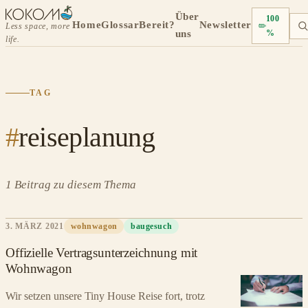
Über
100
Home
Glossar
Bereit?
Newsletter
Less space, more
uns
%
life.
TAG
#
reiseplanung
1 Beitrag zu diesem Thema
3. MÄRZ 2021
wohnwagon
baugesuch
Offizielle Vertragsunterzeichnung mit
Wohnwagon
Wir setzen unsere Tiny House Reise fort, trotz