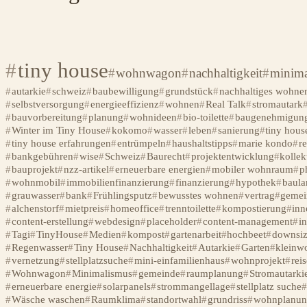
tiny house
wohnwagon
nachhaltigkeit
minima
autarkie
schweiz
baubewilligung
grundstück
nachhaltiges wohne
selbstversorgung
energieeffizienz
wohnen
Real Talk
stromautark
bauvorbereitung
planung
wohnideen
bio-toilette
baugenehmigun
Winter im Tiny House
kokomo
wasser
leben
sanierung
tiny hous
tiny house erfahrungen
entrümpeln
haushaltstipps
marie kondo
r
bankgebühren
wise
Schweiz
Baurecht
projektentwicklung
kollek
bauprojekt
nzz-artikel
erneuerbare energien
mobiler wohnraum
p
wohnmobil
immobilienfinanzierung
finanzierung
hypothek
baula
grauwasser
bank
Frühlingsputz
bewusstes wohnen
vertrag
gemei
alchenstorf
mietpreis
homeoffice
trenntoilette
kompostierung
inn
content-erstellung
webdesign
placeholder
content-management
in
Tagi
TinyHouse
Medien
kompost
gartenarbeit
hochbeet
downsiz
Regenwasser
Tiny House
Nachhaltigkeit
Autarkie
Garten
kleinw
vernetzung
stellplatzsuche
mini-einfamilienhaus
wohnprojekt
rei
Wohnwagon
Minimalismus
gemeinde
raumplanung
Stromautarki
erneuerbare energie
solarpanels
strommangellage
stellplatz suche
Wäsche waschen
Raumklima
standortwahl
grundriss
wohnplanun