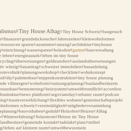
lismus
Tiny House Alltag
Tiny House Schweiz
baugesuch
n
finanzen
grundstückssuche
Jahreszeiten
kleinwohnformen
ressourcen sparen
ausmisten
umzug
architektur
tinyhouse
g
einrichtung
wassersparen
holzofen
garten
bauverwaltung
e leben
energieautark
leben im tiny house
ecycling
überweisungen
geldtransfers
auslandsüberweisungen
tiv winzig
bauantrag
schweizer immobilien
bauanleitung
hotovoltaik
planungsworkshop
checkliste
wohnkonzept
nd
diy
palettenbau
treppenkonstruktion
tiny house planung
nde villmergen
wohnform
nutzungsplanung
baulandbesitzerin
enausbau
bemusterung
heizsystem
umweltfreundlich
accordion
frastruktur
news plattform
argoviatoday
urbaner raum
podcast
ing
traumverwirklichung
flexibles wohnen
gemeinschaftsprojekt
ohnformen schweiz
vereinstätigkeit
mitgliederversammlung
seplanung
bauvorhaben
geduld
Holzofen
Heizen
Alltag
e
Wintererfahrung
Solarstrom
Heizen im Tiny House
landbesitzer
gemeinde kontakt
tadelakt
platz
möbel
g
leben auf kleinem raum
umweltbewusstsein