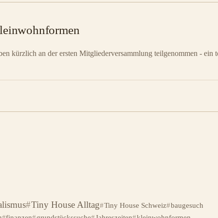
Kleinwohnformen
en kürzlich an der ersten Mitgliederversammlung teilgenommen - ein to
lismus
Tiny House Alltag
Tiny House Schweiz
baugesuch
n
finanzen
grundstückssuche
Jahreszeiten
kleinwohnformen