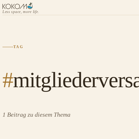
Less space, more life.
TAG
#
mitgliederver
1 Beitrag zu diesem Thema