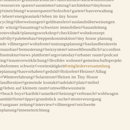
ressourcen sparen
ausmisten
umzug
architektur
tinyhouse
g
einrichtung
wassersparen
holzofen
garten
bauverwaltung
e leben
energieautark
leben im tiny house
ecycling
überweisungen
geldtransfers
auslandsüberweisungen
tiv winzig
bauantrag
schweizer immobilien
bauanleitung
hotovoltaik
planungsworkshop
checkliste
wohnkonzept
nd
diy
palettenbau
treppenkonstruktion
tiny house planung
nde villmergen
wohnform
nutzungsplanung
baulandbesitzerin
enausbau
bemusterung
heizsystem
umweltfreundlich
accordion
frastruktur
news plattform
argoviatoday
urbaner raum
podcast
ing
traumverwirklichung
flexibles wohnen
gemeinschaftsprojekt
ohnformen schweiz
vereinstätigkeit
mitgliederversammlung
seplanung
bauvorhaben
geduld
Holzofen
Heizen
Alltag
e
Wintererfahrung
Solarstrom
Heizen im Tiny House
landbesitzer
gemeinde kontakt
tadelakt
platz
möbel
g
leben auf kleinem raum
umweltbewusstsein
r
beach boys
karibik
autarikei
heizung
verbrauch
wohlwagen
antität
form
tipps
grundstück suche
stromversorgung
w
aargauer zeitung
interview
villmergen
reichweite
ssplanung
inneneinrichtung