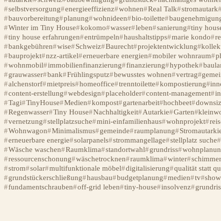
selbstversorgung
energieeffizienz
wohnen
Real Talk
stromautark
bauvorbereitung
planung
wohnideen
bio-toilette
baugenehmigun
Winter im Tiny House
kokomo
wasser
leben
sanierung
tiny hous
tiny house erfahrungen
entrümpeln
haushaltstipps
marie kondo
r
bankgebühren
wise
Schweiz
Baurecht
projektentwicklung
kollek
bauprojekt
nzz-artikel
erneuerbare energien
mobiler wohnraum
p
wohnmobil
immobilienfinanzierung
finanzierung
hypothek
baula
grauwasser
bank
Frühlingsputz
bewusstes wohnen
vertrag
gemei
alchenstorf
mietpreis
homeoffice
trenntoilette
kompostierung
inn
content-erstellung
webdesign
placeholder
content-management
in
Tagi
TinyHouse
Medien
kompost
gartenarbeit
hochbeet
downsiz
Regenwasser
Tiny House
Nachhaltigkeit
Autarkie
Garten
kleinw
vernetzung
stellplatzsuche
mini-einfamilienhaus
wohnprojekt
rei
Wohnwagon
Minimalismus
gemeinde
raumplanung
Stromautarki
erneuerbare energie
solarpanels
strommangellage
stellplatz suche
Wäsche waschen
Raumklima
standortwahl
grundriss
wohnplanun
ressourcenschonung
wäschetrocknen
raumklima
winter
schimme
strom
solar
multifunktionale möbel
digitalisierung
qualität statt qu
grundstückerschließung
hausbau
budgetplanung
medien
tv
sho
fundamentschrauben
off-grid leben
tiny-house
insolvenz
grundri