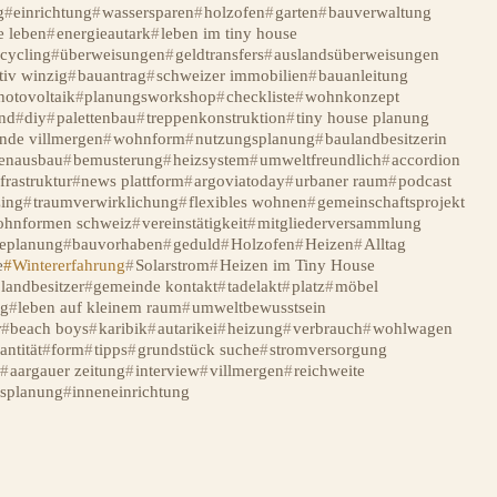
g
einrichtung
wassersparen
holzofen
garten
bauverwaltung
e leben
energieautark
leben im tiny house
ecycling
überweisungen
geldtransfers
auslandsüberweisungen
tiv winzig
bauantrag
schweizer immobilien
bauanleitung
hotovoltaik
planungsworkshop
checkliste
wohnkonzept
nd
diy
palettenbau
treppenkonstruktion
tiny house planung
nde villmergen
wohnform
nutzungsplanung
baulandbesitzerin
enausbau
bemusterung
heizsystem
umweltfreundlich
accordion
frastruktur
news plattform
argoviatoday
urbaner raum
podcast
ing
traumverwirklichung
flexibles wohnen
gemeinschaftsprojekt
ohnformen schweiz
vereinstätigkeit
mitgliederversammlung
seplanung
bauvorhaben
geduld
Holzofen
Heizen
Alltag
e
Wintererfahrung
Solarstrom
Heizen im Tiny House
landbesitzer
gemeinde kontakt
tadelakt
platz
möbel
g
leben auf kleinem raum
umweltbewusstsein
r
beach boys
karibik
autarikei
heizung
verbrauch
wohlwagen
antität
form
tipps
grundstück suche
stromversorgung
w
aargauer zeitung
interview
villmergen
reichweite
ssplanung
inneneinrichtung