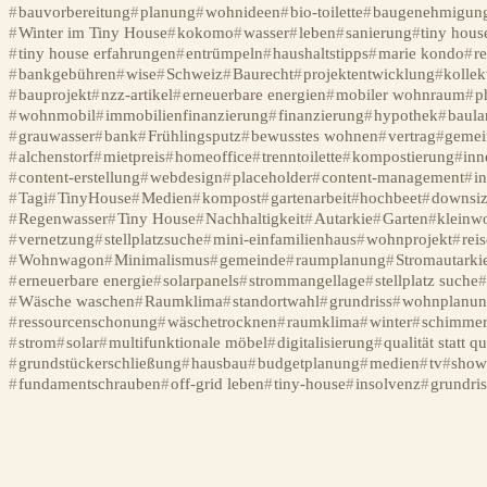
bauvorbereitung
planung
wohnideen
bio-toilette
baugenehmigun
Winter im Tiny House
kokomo
wasser
leben
sanierung
tiny hous
tiny house erfahrungen
entrümpeln
haushaltstipps
marie kondo
r
bankgebühren
wise
Schweiz
Baurecht
projektentwicklung
kollek
bauprojekt
nzz-artikel
erneuerbare energien
mobiler wohnraum
p
wohnmobil
immobilienfinanzierung
finanzierung
hypothek
baula
grauwasser
bank
Frühlingsputz
bewusstes wohnen
vertrag
gemei
alchenstorf
mietpreis
homeoffice
trenntoilette
kompostierung
inn
content-erstellung
webdesign
placeholder
content-management
in
Tagi
TinyHouse
Medien
kompost
gartenarbeit
hochbeet
downsiz
Regenwasser
Tiny House
Nachhaltigkeit
Autarkie
Garten
kleinw
vernetzung
stellplatzsuche
mini-einfamilienhaus
wohnprojekt
rei
Wohnwagon
Minimalismus
gemeinde
raumplanung
Stromautarki
erneuerbare energie
solarpanels
strommangellage
stellplatz suche
Wäsche waschen
Raumklima
standortwahl
grundriss
wohnplanun
ressourcenschonung
wäschetrocknen
raumklima
winter
schimme
strom
solar
multifunktionale möbel
digitalisierung
qualität statt qu
grundstückerschließung
hausbau
budgetplanung
medien
tv
sho
fundamentschrauben
off-grid leben
tiny-house
insolvenz
grundri