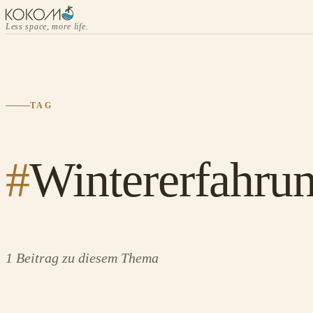
Less space, more life.
TAG
#
Wintererfahru
1 Beitrag zu diesem Thema