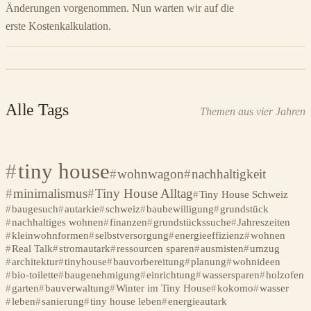
Änderungen vorgenommen. Nun warten wir auf die
erste Kostenkalkulation.
Alle Tags
Themen aus vier Jahren
tiny house
wohnwagon
nachhaltigkeit
minimalismus
Tiny House Alltag
Tiny House Schweiz
baugesuch
autarkie
schweiz
baubewilligung
grundstück
nachhaltiges wohnen
finanzen
grundstückssuche
Jahreszeiten
kleinwohnformen
selbstversorgung
energieeffizienz
wohnen
Real Talk
stromautark
ressourcen sparen
ausmisten
umzug
architektur
tinyhouse
bauvorbereitung
planung
wohnideen
bio-toilette
baugenehmigung
einrichtung
wassersparen
holzofen
garten
bauverwaltung
Winter im Tiny House
kokomo
wasser
leben
sanierung
tiny house leben
energieautark