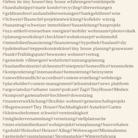
leben im tiny house
tiny house erfahrungen
entrümpeln
haushaltstipps
marie kondo
recycling
überweisungen
geldtransfers
auslandsüberweisungen
bankgebühren
wise
Schweiz
Baurecht
projektentwicklung
kollektiv winzig
bauantrag
schweizer immobilien
bauanleitung
bauprojekt
nzz-artikel
erneuerbare energien
mobiler wohnraum
photovoltaik
planungsworkshop
checkliste
wohnkonzept
wohnmobil
immobilienfinanzierung
finanzierung
hypothek
bauland
diy
palettenbau
treppenkonstruktion
tiny house planung
grauwasser
bank
Frühlingsputz
bewusstes wohnen
vertrag
gemeinde villmergen
wohnform
nutzungsplanung
baulandbesitzerin
alchenstorf
mietpreis
homeoffice
trenntoilette
kompostierung
innenausbau
bemusterung
heizsystem
umweltfreundlich
accordion
content-erstellung
webdesign
placeholder
content-management
infrastruktur
news plattform
argoviatoday
urbaner raum
podcast
Tagi
TinyHouse
Medien
kompost
gartenarbeit
hochbeet
downsizing
traumverwirklichung
flexibles wohnen
gemeinschaftsprojekt
Regenwasser
Tiny House
Nachhaltigkeit
Autarkie
Garten
kleinwohnformen schweiz
vereinstätigkeit
mitgliederversammlung
vernetzung
stellplatzsuche
mini-einfamilienhaus
wohnprojekt
reiseplanung
bauvorhaben
geduld
Holzofen
Heizen
Alltag
Wohnwagon
Minimalismus
gemeinde
raumplanung
Stromautarkie
Wintererfahrung