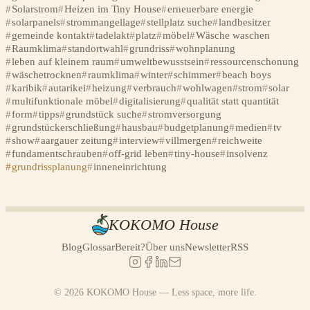
Solarstrom
Heizen im Tiny House
erneuerbare energie
solarpanels
strommangellage
stellplatz suche
landbesitzer
gemeinde kontakt
tadelakt
platz
möbel
Wäsche waschen
Raumklima
standortwahl
grundriss
wohnplanung
leben auf kleinem raum
umweltbewusstsein
ressourcenschonung
wäschetrocknen
raumklima
winter
schimmer
beach boys
karibik
autarikei
heizung
verbrauch
wohlwagen
strom
solar
multifunktionale möbel
digitalisierung
qualität statt quantität
form
tipps
grundstück suche
stromversorgung
grundstückerschließung
hausbau
budgetplanung
medien
tv
show
aargauer zeitung
interview
villmergen
reichweite
fundamentschrauben
off-grid leben
tiny-house
insolvenz
grundrissplanung
inneneinrichtung
KOKOMO House
Blog
Glossar
Bereit?
Über uns
Newsletter
RSS
© 2026 KOKOMO House — Less space, more life.