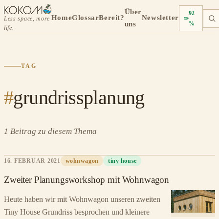
Über
92
Home
Glossar
Bereit?
Newsletter
Less space, more
uns
%
life.
TAG
#
grundrissplanung
1 Beitrag zu diesem Thema
16. FEBRUAR 2021
wohnwagon
tiny house
Zweiter Planungsworkshop mit Wohnwagon
Heute haben wir mit Wohnwagon unseren zweiten
Tiny House Grundriss besprochen und kleinere