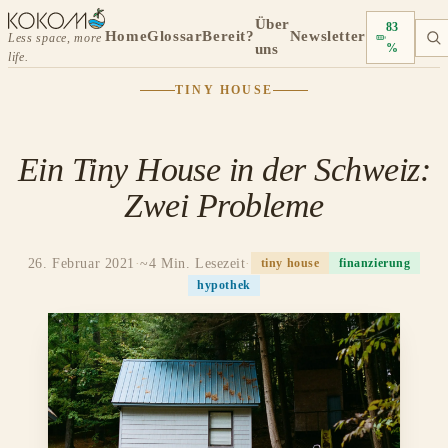
Über
83
Home
Glossar
Bereit?
Newsletter
Less space, more
uns
%
life.
TINY HOUSE
Ein Tiny House in der Schweiz:
Zwei Probleme
26. Februar 2021
·
~4 Min. Lesezeit
·
tiny house
finanzierung
hypothek