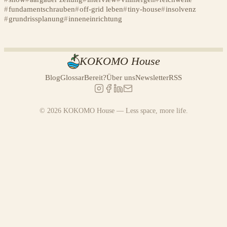
fundamentschrauben
off-grid leben
tiny-house
insolvenz
grundrissplanung
inneneinrichtung
KOKOMO House
Blog
Glossar
Bereit?
Über uns
Newsletter
RSS
© 2026 KOKOMO House — Less space, more life.