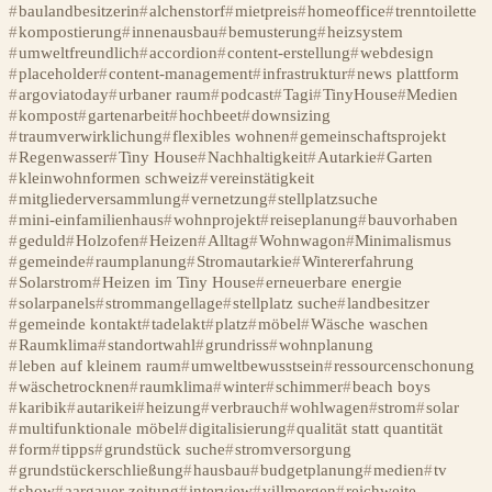
baulandbesitzerin
alchenstorf
mietpreis
homeoffice
trenntoilette
kompostierung
innenausbau
bemusterung
heizsystem
umweltfreundlich
accordion
content-erstellung
webdesign
placeholder
content-management
infrastruktur
news plattform
argoviatoday
urbaner raum
podcast
Tagi
TinyHouse
Medien
kompost
gartenarbeit
hochbeet
downsizing
traumverwirklichung
flexibles wohnen
gemeinschaftsprojekt
Regenwasser
Tiny House
Nachhaltigkeit
Autarkie
Garten
kleinwohnformen schweiz
vereinstätigkeit
mitgliederversammlung
vernetzung
stellplatzsuche
mini-einfamilienhaus
wohnprojekt
reiseplanung
bauvorhaben
geduld
Holzofen
Heizen
Alltag
Wohnwagon
Minimalismus
gemeinde
raumplanung
Stromautarkie
Wintererfahrung
Solarstrom
Heizen im Tiny House
erneuerbare energie
solarpanels
strommangellage
stellplatz suche
landbesitzer
gemeinde kontakt
tadelakt
platz
möbel
Wäsche waschen
Raumklima
standortwahl
grundriss
wohnplanung
leben auf kleinem raum
umweltbewusstsein
ressourcenschonung
wäschetrocknen
raumklima
winter
schimmer
beach boys
karibik
autarikei
heizung
verbrauch
wohlwagen
strom
solar
multifunktionale möbel
digitalisierung
qualität statt quantität
form
tipps
grundstück suche
stromversorgung
grundstückerschließung
hausbau
budgetplanung
medien
tv
show
aargauer zeitung
interview
villmergen
reichweite