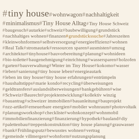
tiny house
wohnwagon
nachhaltigkeit
minimalismus
Tiny House Alltag
Tiny House Schweiz
baugesuch
autarkie
schweiz
baubewilligung
grundstück
nachhaltiges wohnen
finanzen
grundstückssuche
Jahreszeiten
kleinwohnformen
selbstversorgung
energieeffizienz
wohnen
Real Talk
stromautark
ressourcen sparen
ausmisten
umzug
architektur
tinyhouse
bauvorbereitung
planung
wohnideen
bio-toilette
baugenehmigung
einrichtung
wassersparen
holzofen
garten
bauverwaltung
Winter im Tiny House
kokomo
wasser
leben
sanierung
tiny house leben
energieautark
leben im tiny house
tiny house erfahrungen
entrümpeln
haushaltstipps
marie kondo
recycling
überweisungen
geldtransfers
auslandsüberweisungen
bankgebühren
wise
Schweiz
Baurecht
projektentwicklung
kollektiv winzig
bauantrag
schweizer immobilien
bauanleitung
bauprojekt
nzz-artikel
erneuerbare energien
mobiler wohnraum
photovoltaik
planungsworkshop
checkliste
wohnkonzept
wohnmobil
immobilienfinanzierung
finanzierung
hypothek
bauland
diy
palettenbau
treppenkonstruktion
tiny house planung
grauwasser
bank
Frühlingsputz
bewusstes wohnen
vertrag
gemeinde villmergen
wohnform
nutzungsplanung