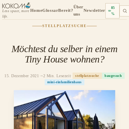
Über
85
Home
Glossar
Bereit?
Newsletter
Less space, more
uns
%
life.
STELLPLATZSUCHE
Möchtest du selber in einem
Tiny House wohnen?
15. Dezember 2021
·
~2 Min. Lesezeit
·
stellplatzsuche
baugesuch
mini-einfamilienhaus