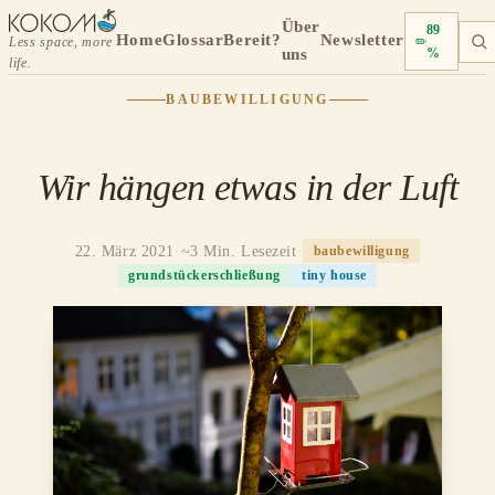
Über
89
Home
Glossar
Bereit?
Newsletter
Less space, more
uns
%
life.
BAUBEWILLIGUNG
Wir hängen etwas in der Luft
22. März 2021
·
~3 Min. Lesezeit
·
baubewilligung
grundstückerschließung
tiny house