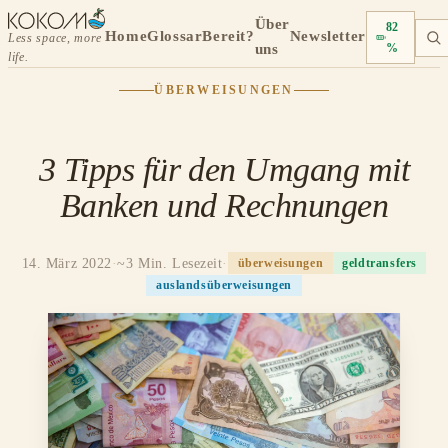
Über
82
Home
Glossar
Bereit?
Newsletter
Less space, more
uns
%
life.
ÜBERWEISUNGEN
3 Tipps für den Umgang mit
Banken und Rechnungen
14. März 2022
·
~3 Min. Lesezeit
·
überweisungen
geldtransfers
auslandsüberweisungen